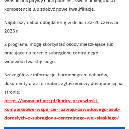
własnej inicjatywy chcą podnieść swoje umiejętności i
kompetencje lub zdobyć nowe kwalifikacje.
Najbliższy nabór odbędzie się w dniach 22-26 czerwca
2026 r.
Z programu mogą skorzystać osoby mieszkające lub
pracujące na terenie subregionu centralnego
województwa śląskiego.
Szczegółowe informacje, harmonogram naborów,
dokumenty oraz formularz zgłoszeniowy dostępne są na
stronie:
https://www.arl.org.pl/kadry-przyszlosci-
kompleksowe-wsparcie-rozwoju-zawodowego-osob-
doroslych-z-subregionu-centralnego-woj-slaskiego/