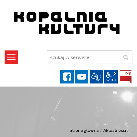
szukaj
facebook
YouTube
wcag2.1
Strona główna
/
Aktualności
/