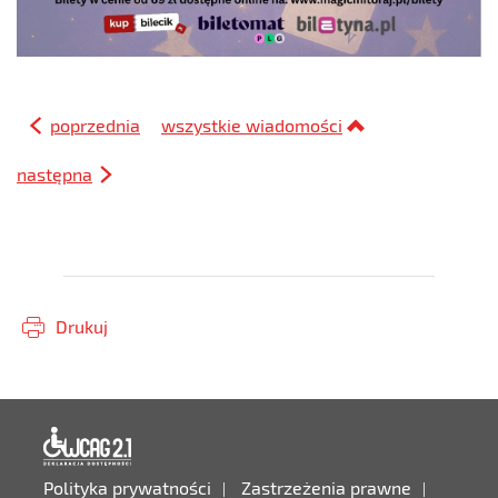
poprzednia
wszystkie wiadomości
następna
Drukuj
Deklaracja dostępności
Polityka prywatności
Zastrzeżenia prawne