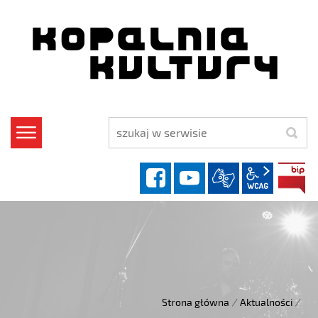
szukaj
facebook
YouTube
wcag2.1
Strona główna
/
Aktualności
/