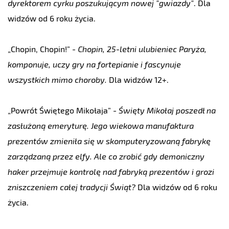
dyrektorem cyrku poszukującym nowej "gwiazdy"
. Dla
widzów od 6 roku życia.
„
Chopin, Chopin!
”
-
Chopin, 25-letni ulubieniec Paryża,
komponuje, uczy gry na fortepianie i fascynuje
wszystkich mimo choroby.
Dla widzów 12+.
„
Powrót Świętego Mikołaja
”
-
Święty Mikołaj poszedł na
zasłużoną emeryturę. Jego wiekowa manufaktura
prezentów zmieniła się w skomputeryzowaną fabrykę
zarządzaną przez elfy. Ale co zrobić gdy demoniczny
haker przejmuje kontrolę nad fabryką prezentów i grozi
zniszczeniem całej tradycji Świąt?
Dla widzów od 6 roku
życia.