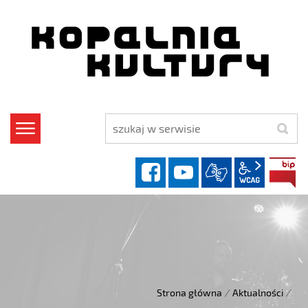
szukaj
facebook
YouTube
wcag2.1
Strona główna
/
Aktualności
/